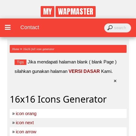
MY
WAPMASTER
Contact
»
Home
16x16 full icon generator
Jika mendapati halaman blank ( blank Page )
Tips
silahkan gunakan halaman
VERSI DASAR
Kami.
×
16x16 Icons Generator
»
icon orang
»
icon next
»
icon arrow