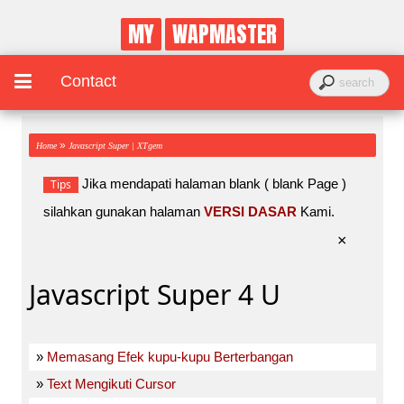
MY
WAPMASTER
Contact
»
Home
Javascript Super | XTgem
Jika mendapati halaman blank ( blank Page )
Tips
silahkan gunakan halaman
VERSI DASAR
Kami.
×
Javascript Super 4 U
»
Memasang Efek kupu-kupu Berterbangan
»
Text Mengikuti Cursor