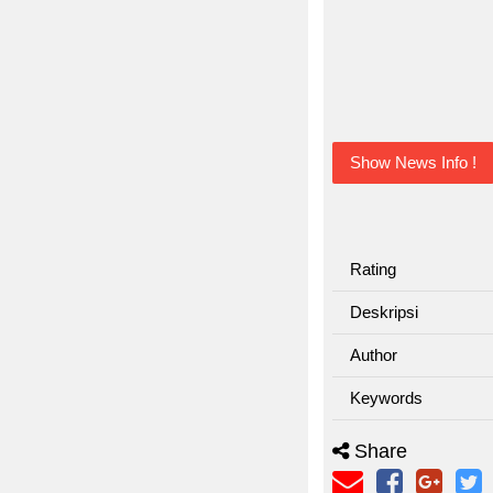
Show News Info !
Rating
Deskripsi
Author
Keywords
Share