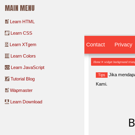
MAIN MENU
Learn HTML
Learn CSS
Contact
Contact
Privacy
Learn XTgem
Learn Colors
»
Home
widget background trian
Learn JavaScript
Jika mendapa
Tips
Tutorial Blog
Kami.
Wapmaster
Learn Download
B