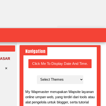
Navigation
DASAR
Click Me To Display Date And Time.
×
My Wapmaster merupakan Wapsite layanan
online umpan web, yang terdiri dari tools atau
alat pengelola untuk blogger, serta tutorial