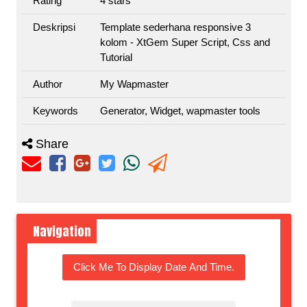
Rating
4
stars
Deskripsi
Template sederhana responsive 3
kolom - XtGem Super Script, Css and
Tutorial
Author
My Wapmaster
Keywords
Generator, Widget, wapmaster tools
Share
Navigation
Click Me To Display Date And Time.