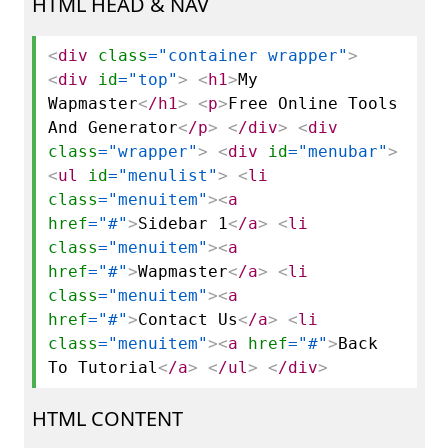
HTML HEAD & NAV
<
div
class
="container wrapper"
>
<
div
id
="top"
>
<
h1
>
My
Wapmaster
<
/h1
>
<
p
>
Free Online Tools
And Generator
<
/p
>
<
/div
>
<
div
class
="wrapper"
>
<
div
id
="menubar"
>
<
ul
id
="menulist"
>
<
li
class
="menuitem"
>
<
a
href
="#"
>
Sidebar 1
<
/a
>
<
li
class
="menuitem"
>
<
a
href
="#"
>
Wapmaster
<
/a
>
<
li
class
="menuitem"
>
<
a
href
="#"
>
Contact Us
<
/a
>
<
li
class
="menuitem"
>
<
a
href
="#"
>
Back
To Tutorial
<
/a
>
<
/ul
>
<
/div
>
HTML CONTENT