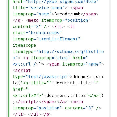
href
="http://ykub.xtgem.com/Home"
title
="service menu"
>
<
span
itemprop
="name"
>
Breadcrumb
<
/span
>
<
/a
>
<
meta
itemprop
="position"
content
="2"
/
>
<
/li
>
<
li
class
='breadcrumbs'
itemprop
="itemListElement"
itemscope
itemtype
="http://schema.org/ListIte
m"
>
<
a
itemprop
="item"
href
="
<xt:url /
>
">
<
span
itemprop
="name"
>
<
script
type
="text/javascript"
>
document.
wri
te
(
'<a title="'
+document.
title
+
'"
href="
<xt:url>#">'
+document.
title
+
'</a>'
)
;
<
/script
>
<
/span
>
<
/a
>
<
meta
itemprop
="position"
content
="3"
/
>
<
/li
>
<
/ul
>
<
/p
>