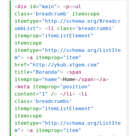
<
div
id
="main"
>
<
p
>
<
ul
class
='breadcrumb'
itemscope
itemtype
="http://schema.org/Breadcr
umbList"
>
<
li
class
='breadcrumbs'
itemprop
="itemListElement"
itemscope
itemtype
="http://schema.org/ListIte
m"
>
<
a
itemprop
="item"
href
="http://ykub.xtgem.com"
title
="Beranda"
>
<
span
itemprop
="name"
>
Home
<
/span
>
<
/a
>
<
meta
itemprop
="position"
content
="1"
/
>
<
/li
>
<
li
class
='breadcrumbs'
itemprop
="itemListElement"
itemscope
itemtype
="http://schema.org/ListIte
m"
>
<
a
itemprop
="item"