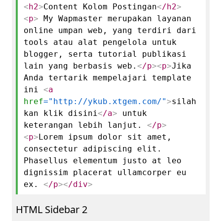
<
h2
>
Content Kolom Postingan
<
/h2
>
<
p
>
My Wapmaster merupakan layanan
online umpan web, yang terdiri dari
tools atau alat pengelola untuk
blogger, serta tutorial publikasi
lain yang berbasis web.
<
/p
>
<
p
>
Jika
Anda tertarik mempelajari template
ini
<
a
href
="http://ykub.xtgem.com/"
>
silah
kan klik disini
<
/a
>
untuk
keterangan lebih lanjut.
<
/p
>
<
p
>
Lorem ipsum dolor sit amet,
consectetur adipiscing elit.
Phasellus elementum justo at leo
dignissim placerat ullamcorper eu
ex.
<
/p
>
<
/div
>
HTML Sidebar 2