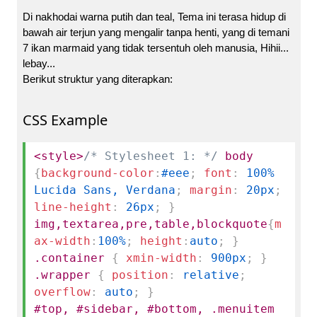
Di nakhodai warna putih dan teal, Tema ini terasa hidup di
bawah air terjun yang mengalir tanpa henti, yang di temani
7 ikan marmaid yang tidak tersentuh oleh manusia, Hihii...
lebay...
Berikut struktur yang diterapkan:
CSS Example
<style>
/* Stylesheet 1: */
body
{
background-color
:
#eee
;
font
:
100%
Lucida Sans, Verdana
;
margin
:
20px
;
line-height
:
26px
;
}
img,textarea,pre,table,blockquote
{
m
ax-width
:
100%
;
height
:
auto
;
}
.container
{
xmin-width
:
900px
;
}
.wrapper
{
position
:
relative
;
overflow
:
auto
;
}
#top, #sidebar, #bottom, .menuitem