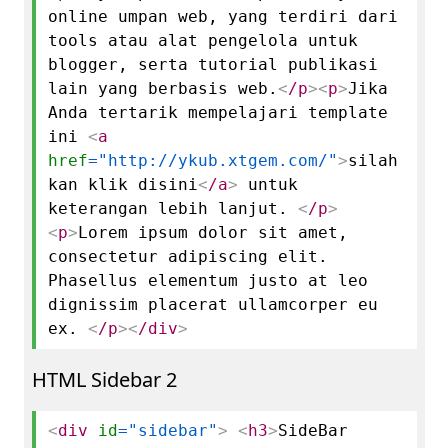
online umpan web, yang terdiri dari
tools atau alat pengelola untuk
blogger, serta tutorial publikasi
lain yang berbasis web.
<
/p
>
<
p
>
Jika
Anda tertarik mempelajari template
ini
<
a
href
="http://ykub.xtgem.com/"
>
silah
kan klik disini
<
/a
>
untuk
keterangan lebih lanjut.
<
/p
>
<
p
>
Lorem ipsum dolor sit amet,
consectetur adipiscing elit.
Phasellus elementum justo at leo
dignissim placerat ullamcorper eu
ex.
<
/p
>
<
/div
>
HTML Sidebar 2
<
div
id
="sidebar"
>
<
h3
>
SideBar