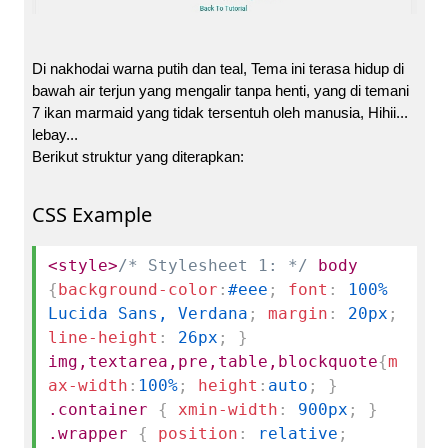
Di nakhodai warna putih dan teal, Tema ini terasa hidup di
bawah air terjun yang mengalir tanpa henti, yang di temani
7 ikan marmaid yang tidak tersentuh oleh manusia, Hihii...
lebay...
Berikut struktur yang diterapkan:
CSS Example
<style>
/* Stylesheet 1: */
body
{
background-color
:
#eee
;
font
:
100%
Lucida Sans, Verdana
;
margin
:
20px
;
line-height
:
26px
;
}
img,textarea,pre,table,blockquote
{
m
ax-width
:
100%
;
height
:
auto
;
}
.container
{
xmin-width
:
900px
;
}
.wrapper
{
position
:
relative
;