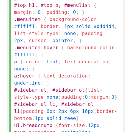
#top h1, #top p, #menulist
{
margin
:
0
;
padding
:
0
;
}
.menuitem
{
background-color
:
#f1f1f1
;
border
:
1px solid #d4d4d4
;
list-style-type
:
none
;
padding
:
2px
;
cursor
:
pointer
;
}
.menuitem:hover
{
background-color
:
#ffffff
;
}
a
{
color
:
teal
;
text-decoration
:
none
;
}
a:hover
{
text-decoration
:
underline
;
}
#sidebar ul, #sidebar ol
{
list-
style-type
:
none
;
padding
:
0
;
margin
:
0
}
#sidebar ul li, #sidebar ol
li
{
padding
:
6px 2px 6px 16px
;
border-
bottom
:
1px solid #eee
}
ul.breadcrumb
{
font-size
:
12px
;