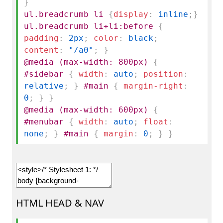
}
ul.breadcrumb li
{
display
:
inline
;
}
ul.breadcrumb li+li:before
{
padding
:
2px
;
color
:
black
;
content
:
"/
a0"
;
}
@media (max-width: 800px)
{
#sidebar
{
width
:
auto
;
position
:
relative
;
}
#main
{
margin-right
:
0
;
}
}
@media (max-width: 600px)
{
#menubar
{
width
:
auto
;
float
:
none
;
}
#main
{
margin
:
0
;
}
}
HTML HEAD & NAV