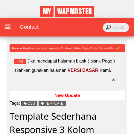
MY
WAPMASTER
Contact
»
Home
Template sederhana responsive 3 kolom - XtGem Super Script, Css and Tutorial
Jika mendapati halaman blank ( blank Page )
Tips
silahkan gunakan halaman
VERSI DASAR
Kami.
×
New Update
Tags:
CSS
TEMPLATE
Template Sederhana
Responsive 3 Kolom