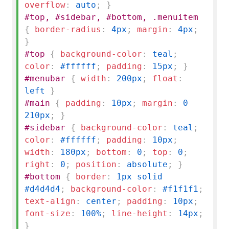
overflow
:
auto
;
}
#top, #sidebar, #bottom, .menuitem
{
border-radius
:
4px
;
margin
:
4px
;
}
#top
{
background-color
:
teal
;
color
:
#ffffff
;
padding
:
15px
;
}
#menubar
{
width
:
200px
;
float
:
left
}
#main
{
padding
:
10px
;
margin
:
0
210px
;
}
#sidebar
{
background-color
:
teal
;
color
:
#ffffff
;
padding
:
10px
;
width
:
180px
;
bottom
:
0
;
top
:
0
;
right
:
0
;
position
:
absolute
;
}
#bottom
{
border
:
1px solid
#d4d4d4
;
background-color
:
#f1f1f1
;
text-align
:
center
;
padding
:
10px
;
font-size
:
100%
;
line-height
:
14px
;
}