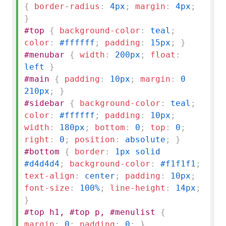
{
border-radius
:
4px
;
margin
:
4px
;
}
#top
{
background-color
:
teal
;
color
:
#ffffff
;
padding
:
15px
;
}
#menubar
{
width
:
200px
;
float
:
left
}
#main
{
padding
:
10px
;
margin
:
0
210px
;
}
#sidebar
{
background-color
:
teal
;
color
:
#ffffff
;
padding
:
10px
;
width
:
180px
;
bottom
:
0
;
top
:
0
;
right
:
0
;
position
:
absolute
;
}
#bottom
{
border
:
1px solid
#d4d4d4
;
background-color
:
#f1f1f1
;
text-align
:
center
;
padding
:
10px
;
font-size
:
100%
;
line-height
:
14px
;
}
#top h1, #top p, #menulist
{
margin
:
0
;
padding
:
0
;
}