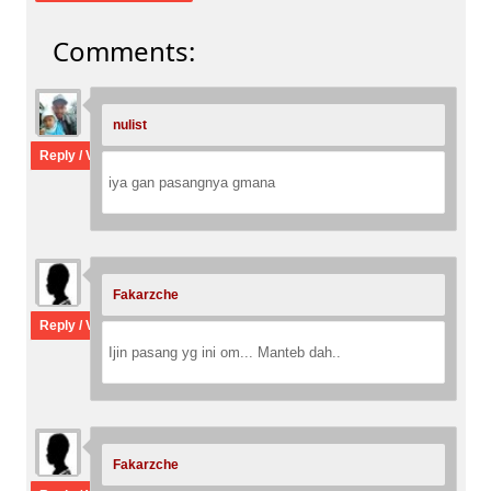
Comments:
nulist
:
Reply / View thread
iya gan pasangnya gmana
Fakarzche
:
Reply / View thread
Ijin pasang yg ini om... Manteb dah..
Fakarzche
: