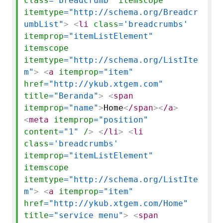
class
='breadcrumb'
itemscope
itemtype
="http://schema.org/Breadcr
umbList"
>
<
li
class
='breadcrumbs'
itemprop
="itemListElement"
itemscope
itemtype
="http://schema.org/ListIte
m"
>
<
a
itemprop
="item"
href
="http://ykub.xtgem.com"
title
="Beranda"
>
<
span
itemprop
="name"
>
Home
<
/span
>
<
/a
>
<
meta
itemprop
="position"
content
="1"
/
>
<
/li
>
<
li
class
='breadcrumbs'
itemprop
="itemListElement"
itemscope
itemtype
="http://schema.org/ListIte
m"
>
<
a
itemprop
="item"
href
="http://ykub.xtgem.com/Home"
title
="service menu"
>
<
span