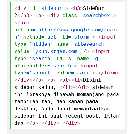
<
div
id
="sidebar"
>
<
h3
>
SideBar
2
<
/h3
>
<
p
>
<
div
class
="searchbox"
>
<
form
action
="http://www.google.com/searc
h"
method
="get"
id
="sform"
>
<
input
type
="hidden"
name
="sitesearch"
value
="ykub.xtgem.com"
/
>
<
input
type
="search"
id
="s"
name
="q"
placeholder
="search"
>
<
input
type
="submit"
value
="cari"
>
<
/form
>
<
/div
>
<
/p
>
<
p
>
<
ol
>
<
li
>
Disini
sidebar kedua,
<
/li
>
<
/ol
>
sidebar
ini letaknya dibawah memanjang pada
tampilan tab, dan kanan pada
desktop, Anda dapat memanfaatkan
sidebar ini buat recent post, iklan
dsb
<
/p
>
<
/div
>
<
/div
>