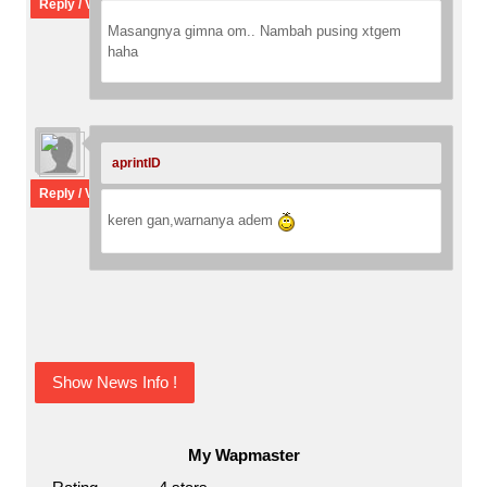
Reply / View thread
Masangnya gimna om.. Nambah pusing xtgem
haha
aprintID
:
Reply / View thread
keren gan,warnanya adem
Show News Info !
My Wapmaster