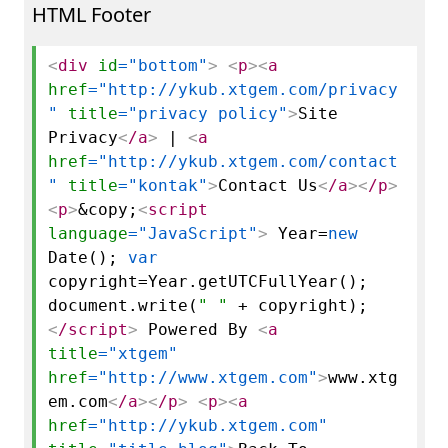
HTML Footer
<
div
id
="bottom"
>
<
p
>
<
a
href
="http://ykub.xtgem.com/privacy
"
title
="privacy policy"
>
Site
Privacy
<
/a
>
|
<
a
href
="http://ykub.xtgem.com/contact
"
title
="kontak"
>
Contact Us
<
/a
>
<
/p
>
<
p
>
&copy;
<
script
language
="JavaScript"
>
Year=
new
Date();
var
copyright=Year.
getUTCFullYear
();
document.
write
(
" "
+ copyright);
<
/script
>
Powered By
<
a
title
="xtgem"
href
="http://www.xtgem.com"
>
www.xtg
em.com
<
/a
>
<
/p
>
<
p
>
<
a
href
="http://ykub.xtgem.com"