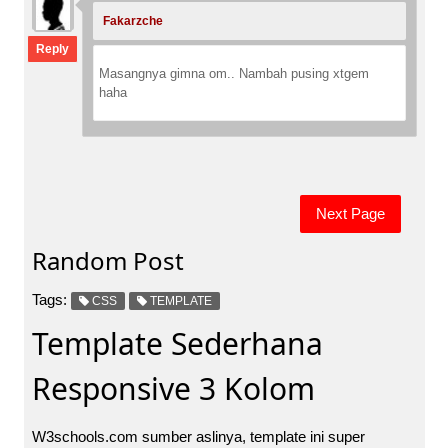
Fakarzche
:
Reply
Masangnya gimna om.. Nambah pusing xtgem
haha
Next Page
Random Post
Tags:
CSS
TEMPLATE
Template Sederhana
Responsive 3 Kolom
W3schools.com sumber aslinya, template ini super