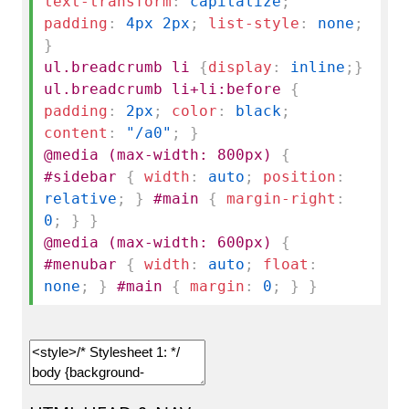
text-transform
:
capitalize
;
padding
:
4px 2px
;
list-style
:
none
;
}
ul.breadcrumb li
{
display
:
inline
;
}
ul.breadcrumb li+li:before
{
padding
:
2px
;
color
:
black
;
content
:
"/
a0"
;
}
@media (max-width: 800px)
{
#sidebar
{
width
:
auto
;
position
:
relative
;
}
#main
{
margin-right
:
0
;
}
}
@media (max-width: 600px)
{
#menubar
{
width
:
auto
;
float
:
none
;
}
#main
{
margin
:
0
;
}
}