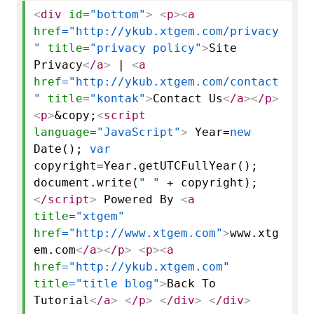
<
div
id
="bottom"
>
<
p
>
<
a
href
="http://ykub.xtgem.com/privacy
"
title
="privacy policy"
>
Site
Privacy
<
/a
>
|
<
a
href
="http://ykub.xtgem.com/contact
"
title
="kontak"
>
Contact Us
<
/a
>
<
/p
>
<
p
>
&copy;
<
script
language
="JavaScript"
>
Year=
new
Date();
var
copyright=Year.
getUTCFullYear
();
document.
write
(
" "
+ copyright);
<
/script
>
Powered By
<
a
title
="xtgem"
href
="http://www.xtgem.com"
>
www.xtg
em.com
<
/a
>
<
/p
>
<
p
>
<
a
href
="http://ykub.xtgem.com"
title
="title blog"
>
Back To
Tutorial
<
/a
>
<
/p
>
<
/div
>
<
/div
>