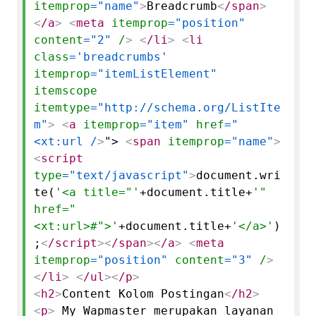
itemprop
="name"
>
Breadcrumb
<
/span
>
<
/a
>
<
meta
itemprop
="position"
content
="2"
/
>
<
/li
>
<
li
class
='breadcrumbs'
itemprop
="itemListElement"
itemscope
itemtype
="http://schema.org/ListIte
m"
>
<
a
itemprop
="item"
href
="
<xt:url /
>
">
<
span
itemprop
="name"
>
<
script
type
="text/javascript"
>
document.
wri
te
(
'<a title="'
+document.
title
+
'"
href="
<xt:url>#">'
+document.
title
+
'</a>'
)
;
<
/script
>
<
/span
>
<
/a
>
<
meta
itemprop
="position"
content
="3"
/
>
<
/li
>
<
/ul
>
<
/p
>
<
h2
>
Content Kolom Postingan
<
/h2
>
<
p
>
My Wapmaster merupakan layanan