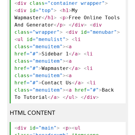
<
div
class
="container wrapper"
>
<
div
id
="top"
>
<
h1
>
My
Wapmaster
<
/h1
>
<
p
>
Free Online Tools
And Generator
<
/p
>
<
/div
>
<
div
class
="wrapper"
>
<
div
id
="menubar"
>
<
ul
id
="menulist"
>
<
li
class
="menuitem"
>
<
a
href
="#"
>
Sidebar 1
<
/a
>
<
li
class
="menuitem"
>
<
a
href
="#"
>
Wapmaster
<
/a
>
<
li
class
="menuitem"
>
<
a
href
="#"
>
Contact Us
<
/a
>
<
li
class
="menuitem"
>
<
a
href
="#"
>
Back
To Tutorial
<
/a
>
<
/ul
>
<
/div
>
HTML CONTENT
<
div
id
="main"
>
<
p
>
<
ul