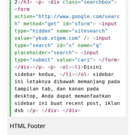
2
<
/h3
>
<
p
>
<
div
class
="searchbox"
>
<
form
action
="http://www.google.com/searc
h"
method
="get"
id
="sform"
>
<
input
type
="hidden"
name
="sitesearch"
value
="ykub.xtgem.com"
/
>
<
input
type
="search"
id
="s"
name
="q"
placeholder
="search"
>
<
input
type
="submit"
value
="cari"
>
<
/form
>
<
/div
>
<
/p
>
<
p
>
<
ol
>
<
li
>
Disini
sidebar kedua,
<
/li
>
<
/ol
>
sidebar
ini letaknya dibawah memanjang pada
tampilan tab, dan kanan pada
desktop, Anda dapat memanfaatkan
sidebar ini buat recent post, iklan
dsb
<
/p
>
<
/div
>
<
/div
>
HTML Footer