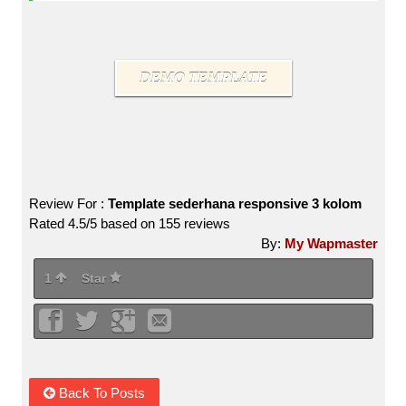
DEMO TEMPLATE
Review For :
Template sederhana responsive 3 kolom
Rated
4.5
/5 based on
155
reviews
By:
My Wapmaster
1
Star
Back To Posts