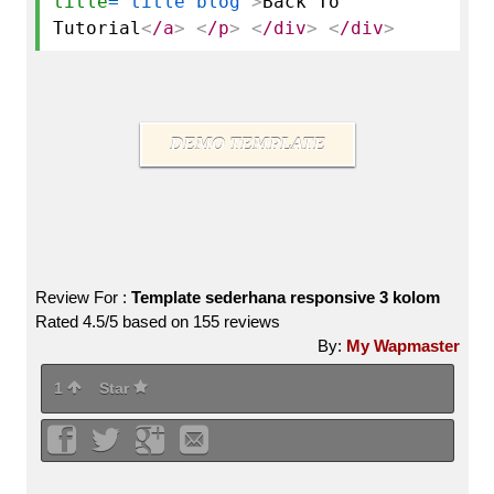
title
="title blog"
>
Back To
Tutorial
<
/a
>
<
/p
>
<
/div
>
<
/div
>
DEMO TEMPLATE
Review For :
Template sederhana responsive 3 kolom
Rated
4.5
/5 based on
155
reviews
By:
My Wapmaster
1
Star