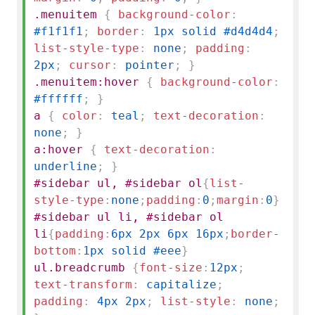
.menuitem
{
background-color
:
#f1f1f1
;
border
:
1px solid #d4d4d4
;
list-style-type
:
none
;
padding
:
2px
;
cursor
:
pointer
;
}
.menuitem:hover
{
background-color
:
#ffffff
;
}
a
{
color
:
teal
;
text-decoration
:
none
;
}
a:hover
{
text-decoration
:
underline
;
}
#sidebar ul, #sidebar ol
{
list-
style-type
:
none
;
padding
:
0
;
margin
:
0
}
#sidebar ul li, #sidebar ol
li
{
padding
:
6px 2px 6px 16px
;
border-
bottom
:
1px solid #eee
}
ul.breadcrumb
{
font-size
:
12px
;
text-transform
:
capitalize
;
padding
:
4px 2px
;
list-style
:
none
;