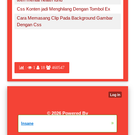
Css Konten jadi Menghilang Dengan Tombol Ex
Cara Memasang Clip Pada Background Gambar
Dengan Css
:
1
18
460547
©
2026 Powered By
XTGEM.COM
|
W3SCHOOLS
»
Insane