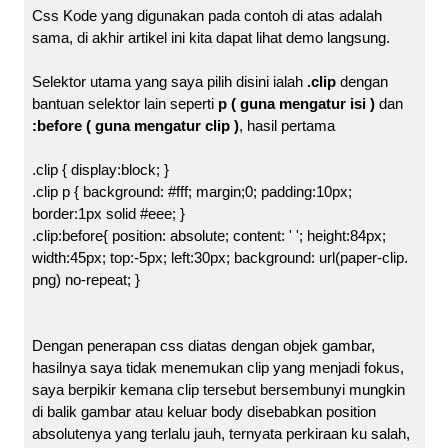
Css Kode yang digunakan pada contoh di atas adalah
sama, di akhir artikel ini kita dapat lihat demo langsung.
Selektor utama yang saya pilih disini ialah
.clip
dengan
bantuan selektor lain seperti
p ( guna mengatur isi )
dan
:before ( guna mengatur clip )
, hasil pertama
.clip { display:block; }
.clip p { background: #fff; margin;0; padding:10px;
border:1px solid #eee; }
.clip:before{ position: absolute; content: ' '; height:84px;
width:45px; top:-5px; left:30px; background: url(paper-clip.
png) no-repeat; }
Dengan penerapan css diatas dengan objek gambar,
hasilnya saya tidak menemukan clip yang menjadi fokus,
saya berpikir kemana clip tersebut bersembunyi mungkin
di balik gambar atau keluar body disebabkan position
absolutenya yang terlalu jauh, ternyata perkiraan ku salah,