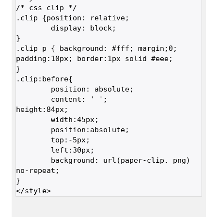
/* css clip */

.clip {position: relative;

	display: block;

}

.clip p { background: #fff; margin;0; 
padding:10px; border:1px solid #eee;

}

.clip:before{

	position: absolute;

	content: ' ';

height:84px;

	width:45px;

	position:absolute;

	top:-5px;

	left:30px;

	background: url(paper-clip. png) 
no-repeat;

}

</style>