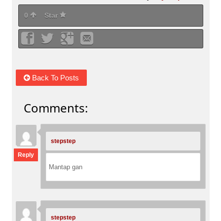
0
Star
Back To Posts
Comments:
stepstep
:
Reply
Mantap gan
stepstep