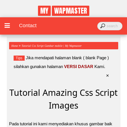
MY
WAPMASTER
Contact
»
Home
Tutorial Css Script Gambar mobile | My Wapmaster
Jika mendapati halaman blank ( blank Page )
Tips
silahkan gunakan halaman
VERSI DASAR
Kami.
×
Tutorial Amazing Css Script
Images
Pada tutorial ini kami menyediakan khusus gambar baik