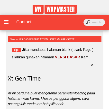
MY
WAPMASTER
Contact
»
Home
XT LOADING PAGE XTGEM | FREE MY WAPMASTER
Jika mendapati halaman blank ( blank Page )
Tips
silahkan gunakan halaman
VERSI DASAR
Kami.
×
Xt Gen Time
Xt ini berguna buat mengetahui parameter/loading pada
halaman wap kamu, khusus pengguna xtgem, cara
pasang klik tanda tambah pilih code.