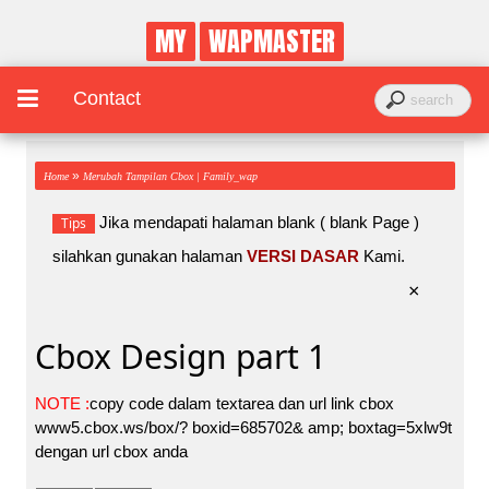
MY
WAPMASTER
Contact
»
Home
Merubah Tampilan Cbox | Family_wap
Jika mendapati halaman blank ( blank Page )
Tips
silahkan gunakan halaman
VERSI DASAR
Kami.
×
Cbox Design part 1
NOTE :
copy code dalam textarea dan url link cbox
www5.cbox.ws/box/? boxid=685702& amp; boxtag=5xlw9t
dengan url cbox anda