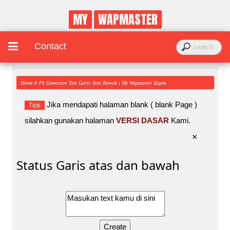
MY
WAPMASTER
Contact
»
Home
Fb Generator Text Garis Atas Bawah | My Wapmaster Xtgem
Jika mendapati halaman blank ( blank Page )
Tips
silahkan gunakan halaman
VERSI DASAR
Kami.
×
Status Garis atas dan bawah