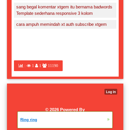
sang begal komentar xtgem itu bernama badwords
Template sederhana responsive 3 kolom
cara ampuh memindah xt auth subscribe xtgem
:
1
1
11190
©
2026 Powered By
XTGEM.COM
|
W3SCHOOLS
»
Ring ring