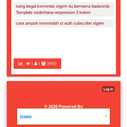
sang begal komentar xtgem itu bernama badwords
Template sederhana responsive 3 kolom
cara ampuh memindah xt auth subscribe xtgem
:
1
1
39192
©
2026 Powered By
XTGEM.COM
|
W3SCHOOLS
»
Insane