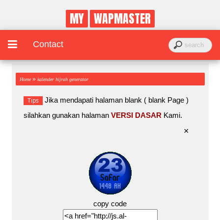
MY
WAPMASTER
Contact
»
Home
kalender hijrah generator
Jika mendapati halaman blank ( blank Page )
Tips
silahkan gunakan halaman
VERSI DASAR
Kami.
×
copy code