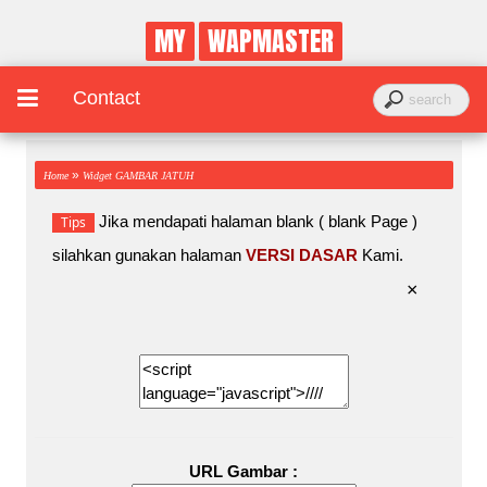
MY
WAPMASTER
Contact
»
Home
Widget GAMBAR JATUH
Jika mendapati halaman blank ( blank Page )
Tips
silahkan gunakan halaman
VERSI DASAR
Kami.
×
URL Gambar :