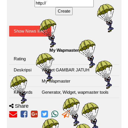
Show News Info !
My Wapmaster
Rating
4
stars
Deskripsi
Widget GAMBAR JATUH
Author
My Wapmaster
Keywords
Generator, Widget, wapmaster tools
Share