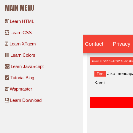
MAIN MENU
Learn HTML
Learn CSS
Contact
Contact
Privacy
Learn XTgem
Learn Colors
»
Home
GENERATOR TEXT M
Learn JavaScript
Jika mendapa
Tips
Tutorial Blog
Kami.
Wapmaster
Learn Download