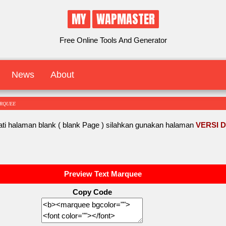
MY
WAPMASTER
Free Online Tools And Generator
News
About
ARQUEE
ti halaman blank ( blank Page ) silahkan gunakan halaman
VERSI 
Preview Text Marquee
Copy Code