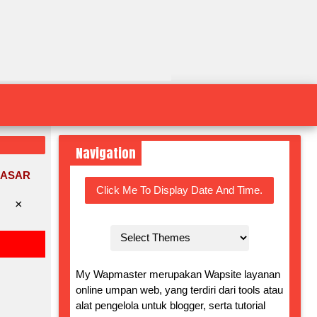
Navigation
DASAR
Click Me To Display Date And Time.
×
My Wapmaster merupakan Wapsite layanan
online umpan web, yang terdiri dari tools atau
alat pengelola untuk blogger, serta tutorial