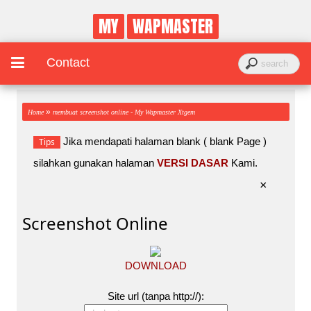
MY
WAPMASTER
Contact
»
Home
membuat screenshot online - My Wapmaster Xtgem
Jika mendapati halaman blank ( blank Page )
Tips
silahkan gunakan halaman
VERSI DASAR
Kami.
×
Screenshot Online
DOWNLOAD
Site url (tanpa http://):