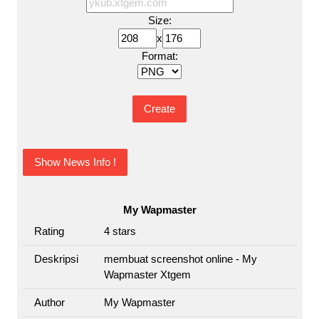
Size:
x
Format:
Show News Info !
My Wapmaster
Rating
4
stars
Deskripsi
membuat screenshot online - My
Wapmaster Xtgem
Author
My Wapmaster