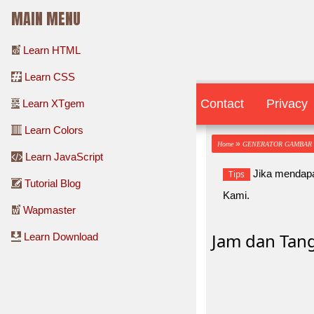
MAIN MENU
Learn HTML
Learn CSS
Contact
Contact
Privacy
Learn XTgem
Learn Colors
»
Home
GENERATOR GAMBAR J
Learn JavaScript
Jika mendapa
Tips
Tutorial Blog
Kami.
Wapmaster
Jam dan Tan
Learn Download