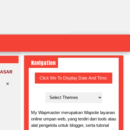
Navigation
DASAR
Click Me To Display Date And Time.
×
My Wapmaster merupakan Wapsite layanan
online umpan web, yang terdiri dari tools atau
alat pengelola untuk blogger, serta tutorial