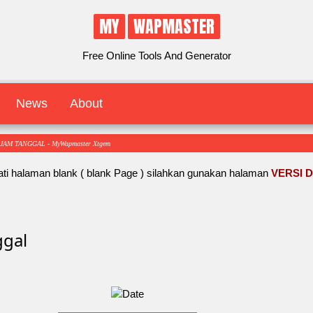
MY
WAPMASTER
Free Online Tools And Generator
News
About
AM TANGGAL - MyWapmaster Xtgem
ti halaman blank ( blank Page ) silahkan gunakan halaman
VERSI 
ggal