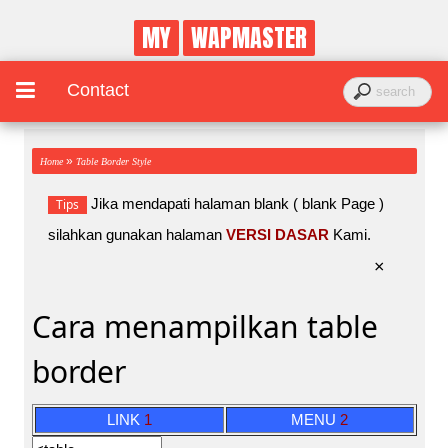
MY
WAPMASTER
Contact
»
Home
Table Border Style
Jika mendapati halaman blank ( blank Page )
Tips
silahkan gunakan halaman
VERSI DASAR
Kami.
×
Cara menampilkan table
border
LINK
1
MENU
2