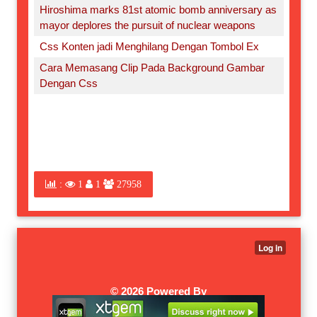
Hiroshima marks 81st atomic bomb anniversary as
mayor deplores the pursuit of nuclear weapons
Css Konten jadi Menghilang Dengan Tombol Ex
Cara Memasang Clip Pada Background Gambar
Dengan Css
:
1
1
27958
©
2026 Powered By
XTGEM.COM
|
W3SCHOOLS