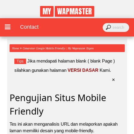
MY
WAPMASTER
Contact
»
Home
Generator Google Mobile Friendly | My Wapmaster Xtgem
Jika mendapati halaman blank ( blank Page )
Tips
silahkan gunakan halaman
VERSI DASAR
Kami.
×
Pengujian Situs Mobile
Friendly
Tes ini akan menganalisis URL dan melaporkan apakah
laman memiliki desain yang mobile-friendly.