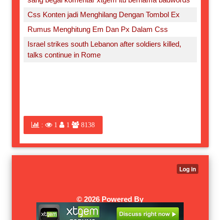
Css Konten jadi Menghilang Dengan Tombol Ex
Rumus Menghitung Em Dan Px Dalam Css
Israel strikes south Lebanon after soldiers killed,
talks continue in Rome
:
1
1
8138
©
2026 Powered By
XTGEM.COM
|
W3SCHOOLS