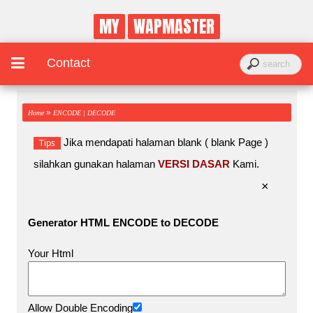
MY
WAPMASTER
Contact
»
Home
ENCODE | DECODE
Jika mendapati halaman blank ( blank Page )
Tips
silahkan gunakan halaman
VERSI DASAR
Kami.
×
Generator HTML ENCODE to DECODE
Your Html
Allow Double Encoding