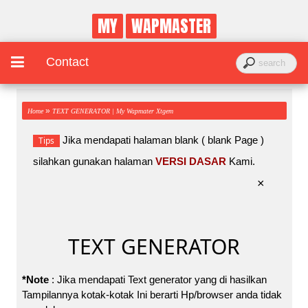
MY
WAPMASTER
Contact
»
Home
TEXT GENERATOR | My Wapmater Xtgem
Jika mendapati halaman blank ( blank Page )
Tips
silahkan gunakan halaman
VERSI DASAR
Kami.
×
TEXT GENERATOR
*Note
: Jika mendapati Text generator yang di hasilkan
Tampilannya kotak-kotak Ini berarti Hp/browser anda tidak