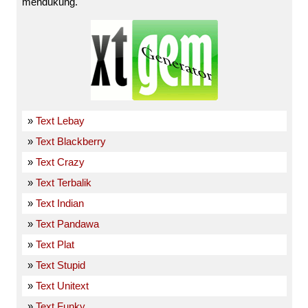
mendukung.
»
Text Lebay
»
Text Blackberry
»
Text Crazy
»
Text Terbalik
»
Text Indian
»
Text Pandawa
»
Text Plat
»
Text Stupid
»
Text Unitext
»
Text Funky